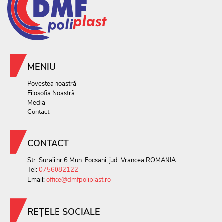
MENIU
Povestea noastră
Filosofia Noastrã
Media
Contact
CONTACT
Str. Suraii nr 6 Mun. Focsani, jud. Vrancea ROMANIA
Tel:
0756082122
Email:
office@dmfpoliplast.ro
REȚELE SOCIALE