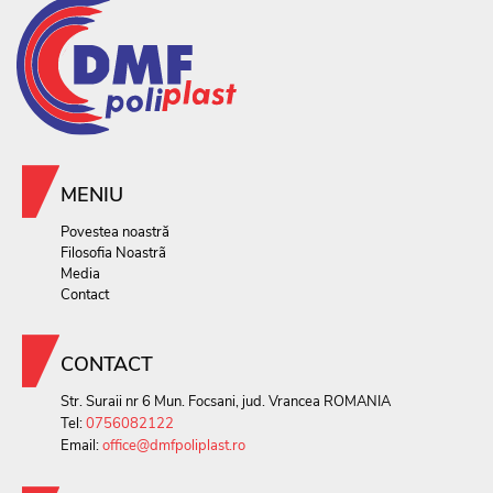
MENIU
Povestea noastră
Filosofia Noastrã
Media
Contact
CONTACT
Str. Suraii nr 6 Mun. Focsani, jud. Vrancea ROMANIA
Tel:
0756082122
Email:
office@dmfpoliplast.ro