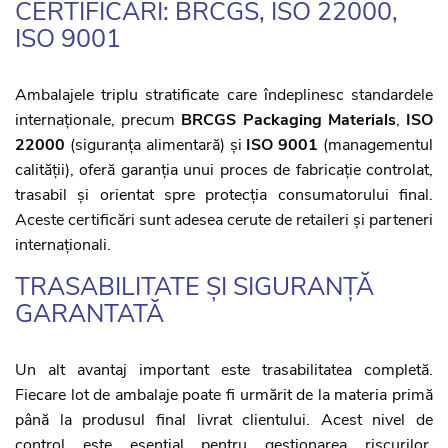
CERTIFICĂRI: BRCGS, ISO 22000,
ISO 9001
Ambalajele triplu stratificate care îndeplinesc standardele
internaționale, precum
BRCGS Packaging Materials
,
ISO
22000
(siguranța alimentară) și
ISO 9001
(managementul
calității), oferă garanția unui proces de fabricație controlat,
trasabil și orientat spre protecția consumatorului final.
Aceste certificări sunt adesea cerute de retaileri și parteneri
internaționali.
TRASABILITATE ȘI SIGURANȚĂ
GARANTATĂ
Un alt avantaj important este trasabilitatea completă.
Fiecare lot de ambalaje poate fi urmărit de la materia primă
până la produsul final livrat clientului. Acest nivel de
control este esențial pentru gestionarea riscurilor,