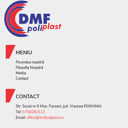
MENIU
Povestea noastră
Filosofia Noastrã
Media
Contact
CONTACT
Str. Suraii nr 6 Mun. Focsani, jud. Vrancea ROMANIA
Tel:
0756082122
Email:
office@dmfpoliplast.ro