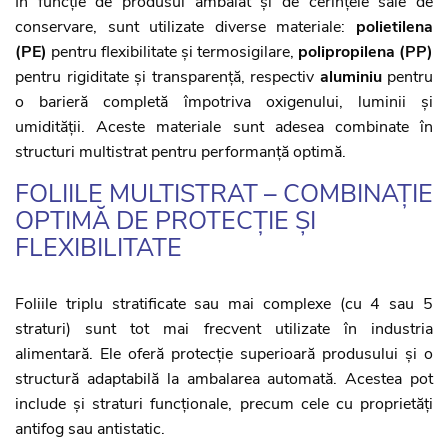
În funcție de produsul ambalat și de cerințele sale de
conservare, sunt utilizate diverse materiale:
polietilena
(PE)
pentru flexibilitate și termosigilare,
polipropilena (PP)
pentru rigiditate și transparență, respectiv
aluminiu
pentru
o barieră completă împotriva oxigenului, luminii și
umidității. Aceste materiale sunt adesea combinate în
structuri multistrat pentru performanță optimă.
FOLIILE MULTISTRAT – COMBINAȚIE
OPTIMĂ DE PROTECȚIE ȘI
FLEXIBILITATE
Foliile triplu stratificate sau mai complexe (cu 4 sau 5
straturi) sunt tot mai frecvent utilizate în industria
alimentară. Ele oferă protecție superioară produsului și o
structură adaptabilă la ambalarea automată. Acestea pot
include și straturi funcționale, precum cele cu proprietăți
antifog sau antistatic.