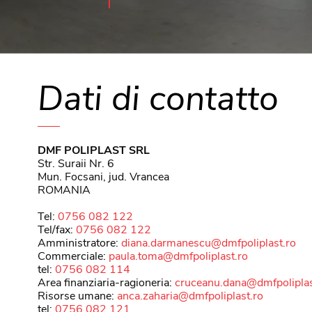
Dati di contatto
DMF POLIPLAST SRL
Str. Suraii Nr. 6
Mun. Focsani, jud. Vrancea
ROMANIA
Tel:
0756 082 122
Tel/fax:
0756 082 122
Amministratore:
diana.darmanescu@dmfpoliplast.ro
Commerciale:
paula.toma@dmfpoliplast.ro
tel:
0756 082 114
Area finanziaria-ragioneria:
cruceanu.dana@dmfpoliplas
Risorse umane:
anca.zaharia@dmfpoliplast.ro
tel:
0756 082 121