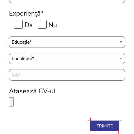
Experiență*
Da
Nu
Atașează CV-ul
TRIMITE